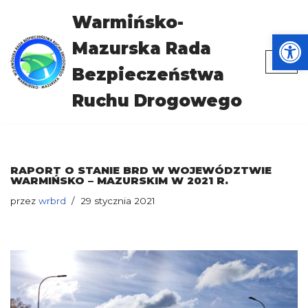
Warmińsko-
Otwórz
Przejdź
Mazurska Rada
do
treści
Bezpieczeństwa
Ruchu Drogowego
RAPORT O STANIE BRD W WOJEWÓDZTWIE
WARMIŃSKO – MAZURSKIM W 2021 R.
przez
wrbrd
29 stycznia 2021