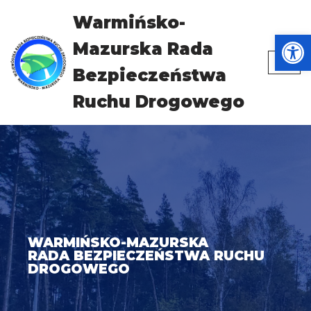
Warmińsko-
Otwórz
Przejdź
Mazurska Rada
do
treści
Bezpieczeństwa
Ruchu Drogowego
WARMIŃSKO-MAZURSKA
RADA BEZPIECZEŃSTWA RUCHU
DROGOWEGO